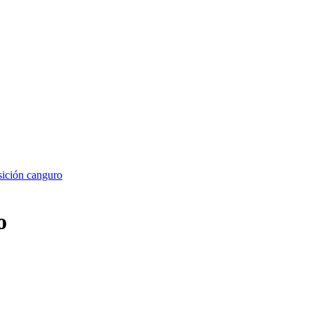
sición canguro
o