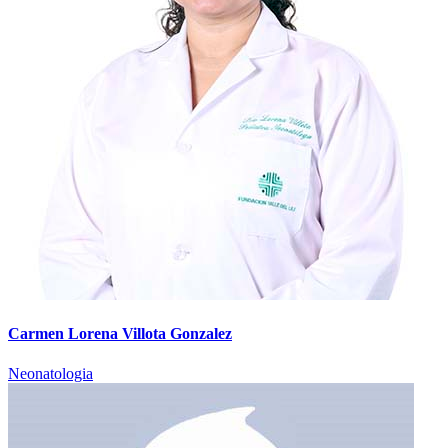
Carmen Lorena Villota Gonzalez
Neonatologia