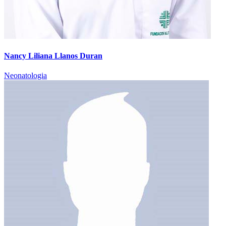
Nancy Liliana Llanos Duran
Neonatologia