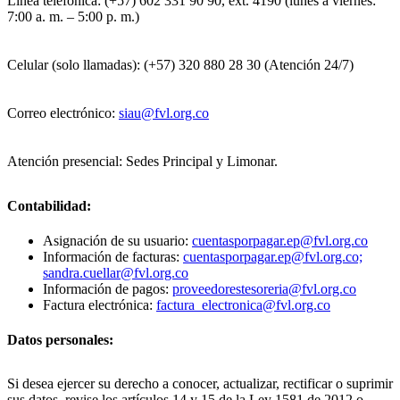
Línea telefónica: (+57) 602 331 90 90, ext. 4190 (lunes a viernes:
7:00 a. m. – 5:00 p. m.)
Celular (solo llamadas): (+57) 320 880 28 30 (Atención 24/7)
Correo electrónico:
siau@fvl.org.co
Atención presencial: Sedes Principal y Limonar.
Contabilidad:
Asignación de su usuario:
cuentasporpagar.ep@fvl.org.co
Información de facturas:
cuentasporpagar.ep@fvl.org.co;
sandra.cuellar@fvl.org.co
Información de pagos:
proveedorestesoreria@fvl.org.co
Factura electrónica:
factura_electronica@fvl.org.co
Datos personales:
Si desea ejercer su derecho a conocer, actualizar, rectificar o suprimir
sus datos, revise los artículos 14 y 15 de la Ley 1581 de 2012 o