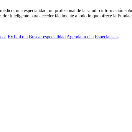
médico, una especialidad, un profesional de la salud o información sob
dor inteligente para acceder fácilmente a todo lo que ofrece la Fundaci
teca
FVL al día
Buscar especialidad
Agenda tu cita
Especialistas