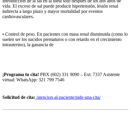
Introducción de la sal en la dieta solo después de los dos años de
vida. El exceso de sal puede producir hipertensión, lesión renal
indirecta a largo plazo y mayor mortalidad por eventos
cardiovasculares.
• Control de peso. En pacientes con masa renal disminuida (como lo
suelen ser los nacidos prematuros o con retardo en el crecimiento
intrauterino), la ganancia de
¡Programa tu cita!
PBX (602) 331 9090 – Ext: 7337 Asistente
virtual: WhatsApp: 321 799 7546
Solicitud de cita:
/atencion-al-paciente/pide-una-cita/