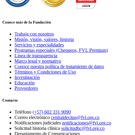
Conoce más de la Fundación
Trabaja con nosotros
Misión, visión, valores, historia
Servicios y especialidades
Programas especiales (Chequeos, FVL Premium)
Línea de transparencia
Marco legal y normativo
Conoce nuestra política de tratamiento de datos
Términos y Condiciones de Uso
Investigación
Educación
Proveedores
Contacto
Teléfono
(+57) 602 331 9090
Correo electrónico
centraldecitas@fvl.org.co
Notificaciones judiciales
notificaciones@fvl.org.co
Solicitud historia clínica
solicitudhc@fvl.org.co
Departamento de Comunicaciones