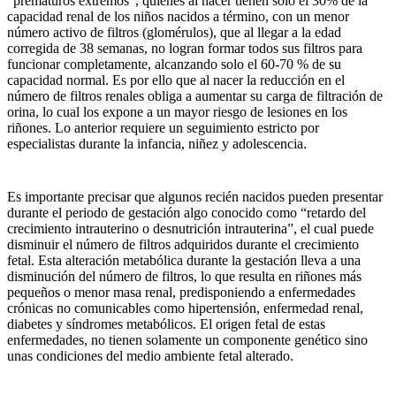
“prematuros extremos”, quienes al nacer tienen solo el 30% de la
capacidad renal de los niños nacidos a término, con un menor
número activo de filtros (glomérulos), que al llegar a la edad
corregida de 38 semanas, no logran formar todos sus filtros para
funcionar completamente, alcanzando solo el 60-70 % de su
capacidad normal. Es por ello que al nacer la reducción en el
número de filtros renales obliga a aumentar su carga de filtración de
orina, lo cual los expone a un mayor riesgo de lesiones en los
riñones. Lo anterior requiere un seguimiento estricto por
especialistas durante la infancia, niñez y adolescencia.
Es importante precisar que algunos recién nacidos pueden presentar
durante el periodo de gestación algo conocido como “retardo del
crecimiento intrauterino o desnutrición intrauterina”, el cual puede
disminuir el número de filtros adquiridos durante el crecimiento
fetal. Esta alteración metabólica durante la gestación lleva a una
disminución del número de filtros, lo que resulta en riñones más
pequeños o menor masa renal, predisponiendo a enfermedades
crónicas no comunicables como hipertensión, enfermedad renal,
diabetes y síndromes metabólicos. El origen fetal de estas
enfermedades, no tienen solamente un componente genético sino
unas condiciones del medio ambiente fetal alterado.