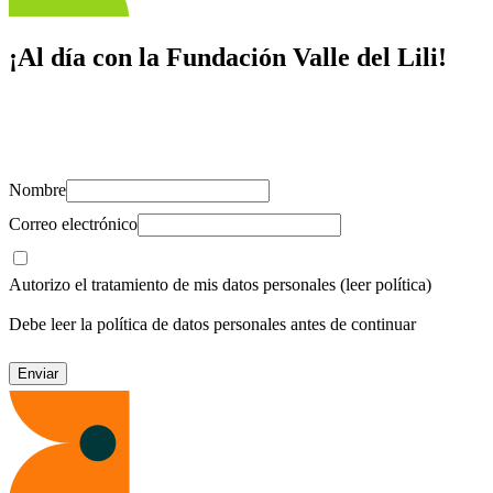
¡Al día con la Fundación Valle del Lili!
Suscríbete y recibe novedades, consejos de salud, artículos, videos y
recursos para cuidar de ti y los tuyos.
Nombre
Correo electrónico
Autorizo el tratamiento de mis datos personales
(leer política)
Debe leer la política de datos personales antes de continuar