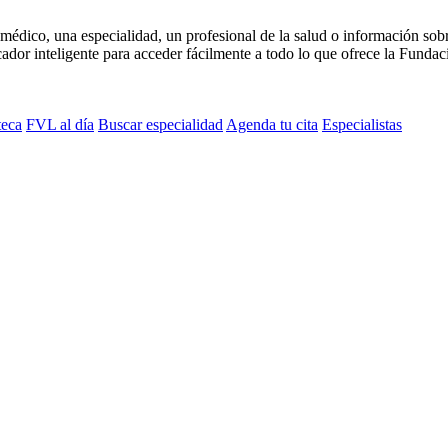
médico, una especialidad, un profesional de la salud o información sob
dor inteligente para acceder fácilmente a todo lo que ofrece la Fundaci
teca
FVL al día
Buscar especialidad
Agenda tu cita
Especialistas