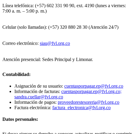
Línea telefónica: (+57) 602 331 90 90, ext. 4190 (lunes a viernes:
7:00 a. m. – 5:00 p. m.)
Celular (solo llamadas): (+57) 320 880 28 30 (Atención 24/7)
Correo electrónico:
siau@fvl.org.co
Atención presencial: Sedes Principal y Limonar.
Contabilidad:
Asignación de su usuario:
cuentasporpagar.ep@fvl.org.co
Información de facturas:
cuentasporpagar.ep@fvl.org.co;
sandra.cuellar@fvl.org.co
Información de pagos:
proveedorestesoreria@fvl.org.co
Factura electrónica:
factura_electronica@fvl.org.co
Datos personales:
Si desea ejercer su derecho a conocer, actualizar, rectificar o suprimir