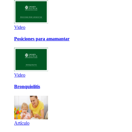
Video
Posiciones para amamantar
Video
Bronquiolitis
Artículo