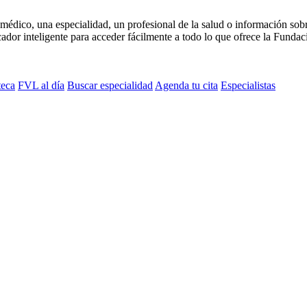
médico, una especialidad, un profesional de la salud o información sob
dor inteligente para acceder fácilmente a todo lo que ofrece la Fundaci
teca
FVL al día
Buscar especialidad
Agenda tu cita
Especialistas