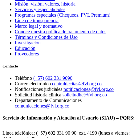
Misión, visión, valores, historia
Servicios y especialidades
Programas especiales (Chequeos, FVL Premium)
Línea de transparencia
Marco legal y normativo
Conoce nuestra política de tratamiento de datos
Términos y Condiciones de Uso
Investigación
Educación
Proveedores
Contacto
Teléfono
(+57) 602 331 9090
Correo electrónico
centraldecitas@fvl.org.co
Notificaciones judiciales
notificaciones@fvl.org.co
Solicitud historia clínica
solicitudhc@fvl.org.co
Departamento de Comunicaciones
comunicaciones@fvl.org.co
Servicio de Información y Atención al Usuario (SIAU) – PQRS:
Línea telefónica: (+57) 602 331 90 90, ext. 4190 (lunes a viernes: