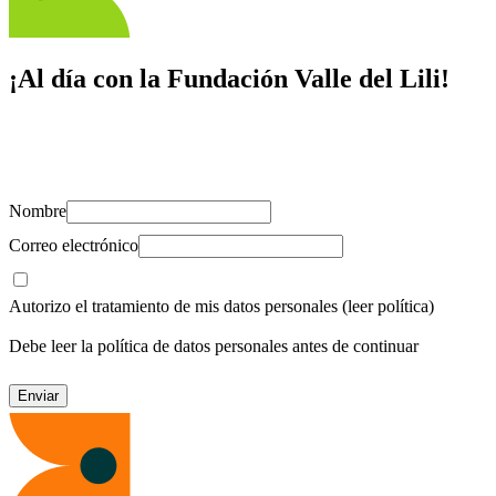
¡Al día con la Fundación Valle del Lili!
Suscríbete y recibe novedades, consejos de salud, artículos, videos y
recursos para cuidar de ti y los tuyos.
Nombre
Correo electrónico
Autorizo el tratamiento de mis datos personales
(leer política)
Debe leer la política de datos personales antes de continuar