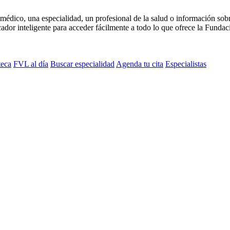
médico, una especialidad, un profesional de la salud o información sob
dor inteligente para acceder fácilmente a todo lo que ofrece la Fundaci
teca
FVL al día
Buscar especialidad
Agenda tu cita
Especialistas