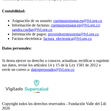
Contabilidad:
Asignación de su usuario:
cuentasporpagar.ep@fvl.org.co
Información de facturas:
cuentasporpagar.ep@fvl.org.co;
sandra.cuellar@fvl.org.co
Información de pagos:
proveedorestesoreria@fvl.org.co
Factura electrónica:
factura_electronica@fvl.org.co
Datos personales:
Si desea ejercer su derecho a conocer, actualizar, rectificar o suprimir
sus datos, revise los artículos 14 y 15 de la Ley 1581 de 2012 o
envíe un correo a:
datospersonales@fvl.org.co
Copyright todos los derechos reservados - Fundación Valle del Lili
2026