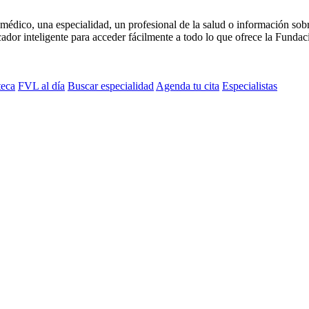
médico, una especialidad, un profesional de la salud o información sob
dor inteligente para acceder fácilmente a todo lo que ofrece la Fundaci
teca
FVL al día
Buscar especialidad
Agenda tu cita
Especialistas