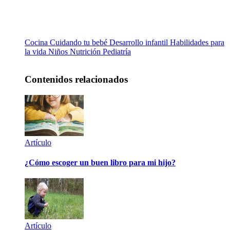
Cocina
Cuidando tu bebé
Desarrollo infantil
Habilidades para
la vida
Niños
Nutrición
Pediatría
Contenidos relacionados
Artículo
¿Cómo escoger un buen libro para mi hijo?
Artículo