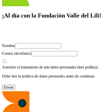
¡Al día con la Fundación Valle del Lili!
Suscríbete y recibe novedades, consejos de salud, artículos, videos y
recursos para cuidar de ti y los tuyos.
Nombre
Correo electrónico
Autorizo el tratamiento de mis datos personales
(leer política)
Debe leer la política de datos personales antes de continuar