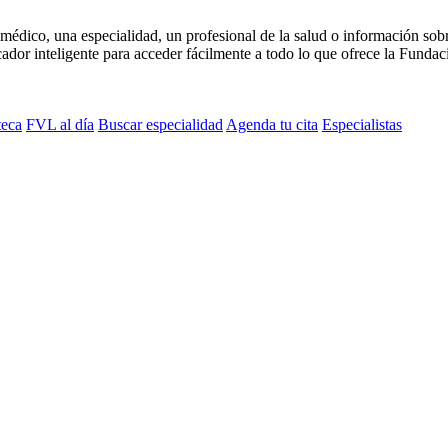
médico, una especialidad, un profesional de la salud o información sob
dor inteligente para acceder fácilmente a todo lo que ofrece la Fundaci
teca
FVL al día
Buscar especialidad
Agenda tu cita
Especialistas