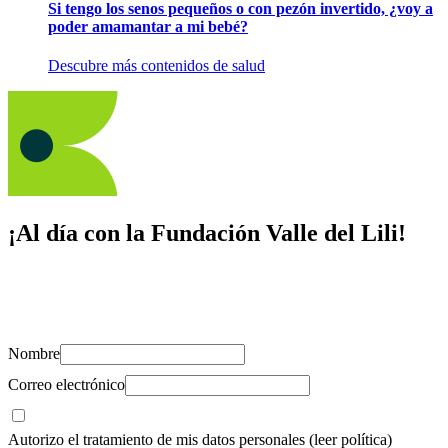
Si tengo los senos pequeños o con pezón invertido, ¿voy a
poder amamantar a mi bebé?
Descubre más contenidos de salud
¡Al día con la Fundación Valle del Lili!
Suscríbete y recibe novedades, consejos de salud, artículos, videos y
recursos para cuidar de ti y los tuyos.
Nombre
Correo electrónico
Autorizo el tratamiento de mis datos personales
(leer política)