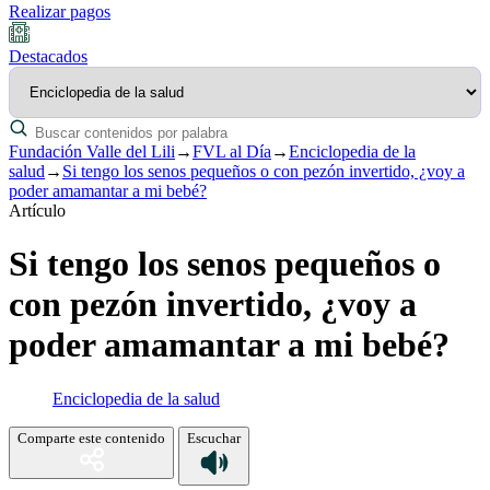
Realizar pagos
Destacados
Fundación Valle del Lili
→
FVL al Día
→
Enciclopedia de la
salud
→
Si tengo los senos pequeños o con pezón invertido, ¿voy a
poder amamantar a mi bebé?
Artículo
Si tengo los senos pequeños o
con pezón invertido, ¿voy a
poder amamantar a mi bebé?
Enciclopedia de la salud
Comparte este contenido
Escuchar