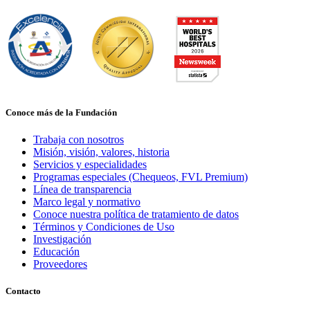
Conoce más de la Fundación
Trabaja con nosotros
Misión, visión, valores, historia
Servicios y especialidades
Programas especiales (Chequeos, FVL Premium)
Línea de transparencia
Marco legal y normativo
Conoce nuestra política de tratamiento de datos
Términos y Condiciones de Uso
Investigación
Educación
Proveedores
Contacto