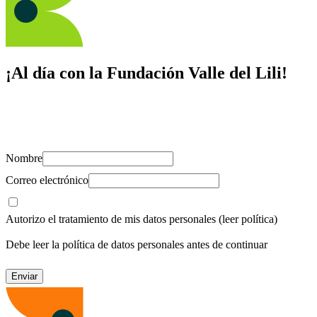
¡Al día con la Fundación Valle del Lili!
Suscríbete y recibe novedades, consejos de salud, artículos, videos y
recursos para cuidar de ti y los tuyos.
Nombre
Correo electrónico
Autorizo el tratamiento de mis datos personales
(leer política)
Debe leer la política de datos personales antes de continuar