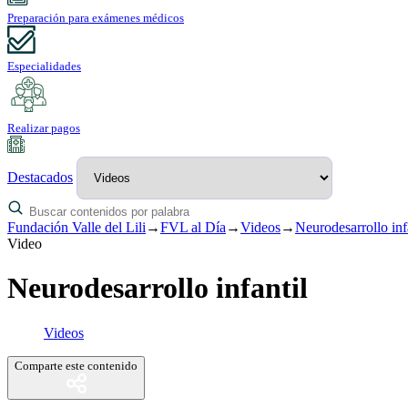
Preparación para exámenes médicos
Especialidades
Realizar pagos
Destacados
Fundación Valle del Lili
→
FVL al Día
→
Videos
→
Neurodesarrollo inf
Video
Neurodesarrollo infantil
Videos
Comparte este contenido