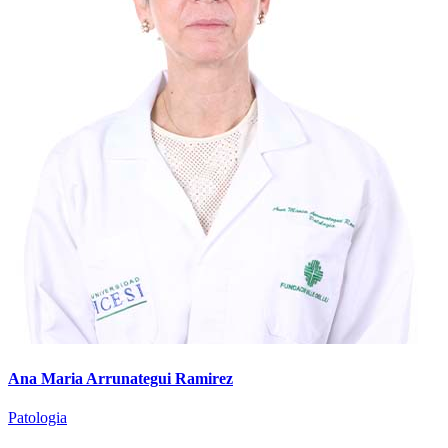
Ana Maria Arrunategui Ramirez
Patologia