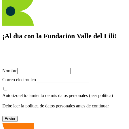
¡Al día con la Fundación Valle del Lili!
Suscríbete y recibe novedades, consejos de salud, artículos, videos y
recursos para cuidar de ti y los tuyos.
Nombre
Correo electrónico
Autorizo el tratamiento de mis datos personales
(leer política)
Debe leer la política de datos personales antes de continuar