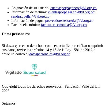
Asignación de su usuario:
cuentasporpagar.ep@fvl.org.co
Información de facturas:
cuentasporpagar.ep@fvl.org.co;
sandra.cuellar@fvl.org.co
Información de pagos:
proveedorestesoreria@fvl.org.co
Factura electrónica:
factura_electronica@fvl.org.co
Datos personales:
Si desea ejercer su derecho a conocer, actualizar, rectificar o suprimir
sus datos, revise los artículos 14 y 15 de la Ley 1581 de 2012 o
envíe un correo a:
datospersonales@fvl.org.co
Copyright todos los derechos reservados - Fundación Valle del Lili
2026
Síguenos