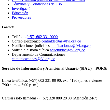
Términos y Condiciones de Uso
Investigación
Educación
Proveedores
Contacto
Teléfono
(+57) 602 331 9090
Correo electrónico
centraldecitas@fvl.org.co
Notificaciones judiciales
notificaciones@fvl.org.co
Solicitud historia clínica
solicitudhc@fvl.org.co
Departamento de Comunicaciones
comunicaciones@fvl.org.co
Servicio de Información y Atención al Usuario (SIAU) – PQRS:
Línea telefónica: (+57) 602 331 90 90, ext. 4190 (lunes a viernes:
7:00 a. m. – 5:00 p. m.)
Celular (solo llamadas): (+57) 320 880 28 30 (Atención 24/7)