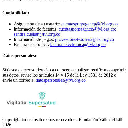
Contabilidad:
Asignación de su usuario:
cuentasporpagar.ep@fvl.org.co
Información de facturas:
cuentasporpagar.ep@fvl.org.co;
sandra.cuellar@fvl.org.co
Información de pagos:
proveedorestesoreria@fvl.org.co
Factura electrónica:
factura_electronica@fvl.org.co
Datos personales:
Si desea ejercer su derecho a conocer, actualizar, rectificar o suprimir
sus datos, revise los artículos 14 y 15 de la Ley 1581 de 2012 o
envíe un correo a:
datospersonales@fvl.org.co
Copyright todos los derechos reservados - Fundación Valle del Lili
2026