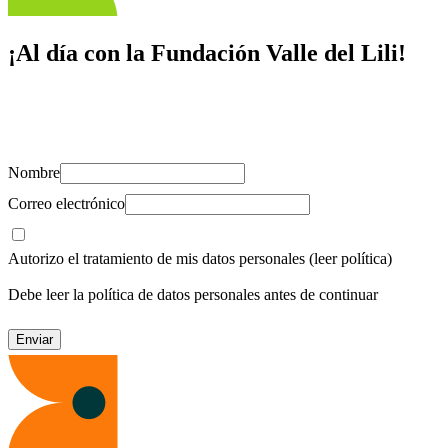
¡Al día con la Fundación Valle del Lili!
Suscríbete y recibe novedades, consejos de salud, artículos, videos y
recursos para cuidar de ti y los tuyos.
Nombre
Correo electrónico
Autorizo el tratamiento de mis datos personales
(leer política)
Debe leer la política de datos personales antes de continuar