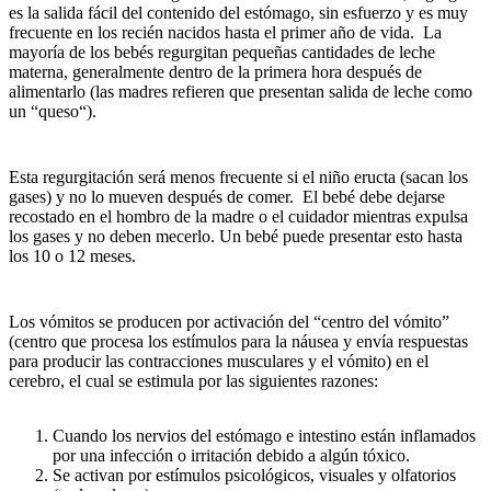
es la salida fácil del contenido del estómago, sin esfuerzo y es muy
frecuente en los recién nacidos hasta el primer año de vida. La
mayoría de los bebés regurgitan pequeñas cantidades de leche
materna, generalmente dentro de la primera hora después de
alimentarlo (las madres refieren que presentan salida de leche como
un “queso“).
Esta regurgitación será menos frecuente si el niño eructa (sacan los
gases) y no lo mueven después de comer. El bebé debe dejarse
recostado en el hombro de la madre o el cuidador mientras expulsa
los gases y no deben mecerlo. Un bebé puede presentar esto hasta
los 10 o 12 meses.
Los vómitos se producen por activación del “centro del vómito”
(centro que procesa los estímulos para la náusea y envía respuestas
para producir las contracciones musculares y el vómito) en el
cerebro, el cual se estimula por las siguientes razones:
Cuando los nervios del estómago e intestino están inflamados
por una infección o irritación debido a algún tóxico.
Se activan por estímulos psicológicos, visuales y olfatorios