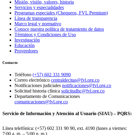
Misión, visión, valores, historia
Servicios y especialidades
Programas especiales (Chequeos, FVL Premium)
Línea de transparencia
Marco legal y normativo
Conoce nuestra política de tratamiento de datos
Términos y Condiciones de Uso
Investigación
Educación
Proveedores
Contacto
Teléfono
(+57) 602 331 9090
Correo electrónico
centraldecitas@fvl.org.co
Notificaciones judiciales
notificaciones@fvl.org.co
Solicitud historia clínica
solicitudhc@fvl.org.co
Departamento de Comunicaciones
comunicaciones@fvl.org.co
Servicio de Información y Atención al Usuario (SIAU) – PQRS:
Línea telefónica: (+57) 602 331 90 90, ext. 4190 (lunes a viernes:
7:00 a. m. – 5:00 p. m.)