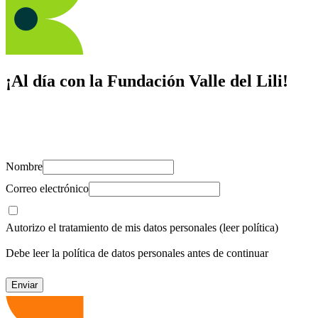
¡Al día con la Fundación Valle del Lili!
Suscríbete y recibe novedades, consejos de salud, artículos, videos y
recursos para cuidar de ti y los tuyos.
Nombre
Correo electrónico
Autorizo el tratamiento de mis datos personales
(leer política)
Debe leer la política de datos personales antes de continuar