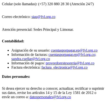
Celular (solo llamadas): (+57) 320 880 28 30 (Atención 24/7)
Correo electrónico:
siau@fvl.org.co
Atención presencial: Sedes Principal y Limonar.
Contabilidad:
Asignación de su usuario:
cuentasporpagar.ep@fvl.org.co
Información de facturas:
cuentasporpagar.ep@fvl.org.co;
sandra.cuellar@fvl.org.co
Información de pagos:
proveedorestesoreria@fvl.org.co
Factura electrónica:
factura_electronica@fvl.org.co
Datos personales:
Si desea ejercer su derecho a conocer, actualizar, rectificar o suprimir
sus datos, revise los artículos 14 y 15 de la Ley 1581 de 2012 o
envíe un correo a:
datospersonales@fvl.org.co