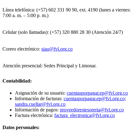
Línea telefónica: (+57) 602 331 90 90, ext. 4190 (lunes a viernes:
7:00 a. m. – 5:00 p. m.)
Celular (solo llamadas): (+57) 320 880 28 30 (Atención 24/7)
Correo electrónico:
siau@fvl.org.co
Atención presencial: Sedes Principal y Limonar.
Contabilidad:
Asignación de su usuario:
cuentasporpagar.ep@fvl.org.co
Información de facturas:
cuentasporpagar.ep@fvl.org.co;
sandra.cuellar@fvl.org.co
Información de pagos:
proveedorestesoreria@fvl.org.co
Factura electrónica:
factura_electronica@fvl.org.co
Datos personales: