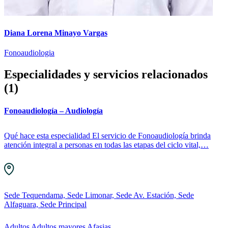
Diana Lorena Minayo Vargas
Fonoaudiologia
Especialidades y servicios relacionados
(1)
Fonoaudiología – Audiología
Qué hace esta especialidad El servicio de Fonoaudiología brinda
atención integral a personas en todas las etapas del ciclo vital,…
Sede Tequendama, Sede Limonar, Sede Av. Estación, Sede
Alfaguara, Sede Principal
Adultos
Adultos mayores
Afasias