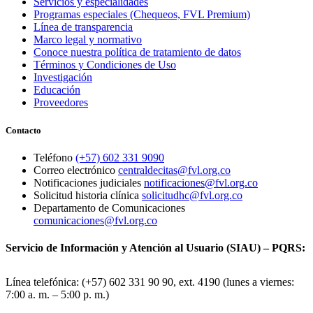
Servicios y especialidades
Programas especiales (Chequeos, FVL Premium)
Línea de transparencia
Marco legal y normativo
Conoce nuestra política de tratamiento de datos
Términos y Condiciones de Uso
Investigación
Educación
Proveedores
Contacto
Teléfono
(+57) 602 331 9090
Correo electrónico
centraldecitas@fvl.org.co
Notificaciones judiciales
notificaciones@fvl.org.co
Solicitud historia clínica
solicitudhc@fvl.org.co
Departamento de Comunicaciones
comunicaciones@fvl.org.co
Servicio de Información y Atención al Usuario (SIAU) – PQRS:
Línea telefónica: (+57) 602 331 90 90, ext. 4190 (lunes a viernes:
7:00 a. m. – 5:00 p. m.)