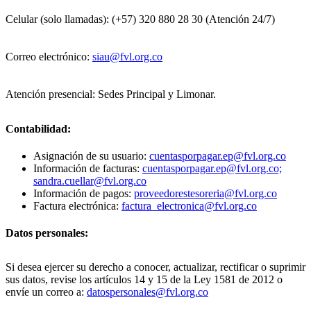
Celular (solo llamadas): (+57) 320 880 28 30 (Atención 24/7)
Correo electrónico:
siau@fvl.org.co
Atención presencial: Sedes Principal y Limonar.
Contabilidad:
Asignación de su usuario:
cuentasporpagar.ep@fvl.org.co
Información de facturas:
cuentasporpagar.ep@fvl.org.co;
sandra.cuellar@fvl.org.co
Información de pagos:
proveedorestesoreria@fvl.org.co
Factura electrónica:
factura_electronica@fvl.org.co
Datos personales:
Si desea ejercer su derecho a conocer, actualizar, rectificar o suprimir
sus datos, revise los artículos 14 y 15 de la Ley 1581 de 2012 o
envíe un correo a:
datospersonales@fvl.org.co