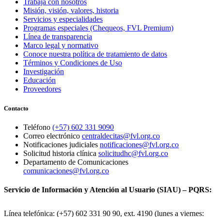
Trabaja con nosotros
Misión, visión, valores, historia
Servicios y especialidades
Programas especiales (Chequeos, FVL Premium)
Línea de transparencia
Marco legal y normativo
Conoce nuestra política de tratamiento de datos
Términos y Condiciones de Uso
Investigación
Educación
Proveedores
Contacto
Teléfono
(+57) 602 331 9090
Correo electrónico
centraldecitas@fvl.org.co
Notificaciones judiciales
notificaciones@fvl.org.co
Solicitud historia clínica
solicitudhc@fvl.org.co
Departamento de Comunicaciones
comunicaciones@fvl.org.co
Servicio de Información y Atención al Usuario (SIAU) – PQRS:
Línea telefónica: (+57) 602 331 90 90, ext. 4190 (lunes a viernes: