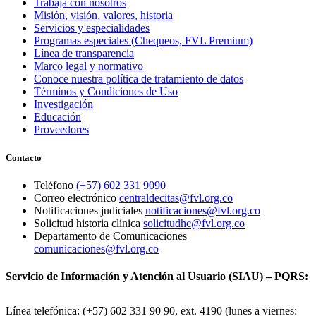
Trabaja con nosotros
Misión, visión, valores, historia
Servicios y especialidades
Programas especiales (Chequeos, FVL Premium)
Línea de transparencia
Marco legal y normativo
Conoce nuestra política de tratamiento de datos
Términos y Condiciones de Uso
Investigación
Educación
Proveedores
Contacto
Teléfono
(+57) 602 331 9090
Correo electrónico
centraldecitas@fvl.org.co
Notificaciones judiciales
notificaciones@fvl.org.co
Solicitud historia clínica
solicitudhc@fvl.org.co
Departamento de Comunicaciones
comunicaciones@fvl.org.co
Servicio de Información y Atención al Usuario (SIAU) – PQRS:
Línea telefónica: (+57) 602 331 90 90, ext. 4190 (lunes a viernes: