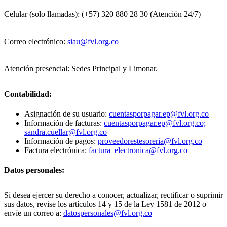
Celular (solo llamadas): (+57) 320 880 28 30 (Atención 24/7)
Correo electrónico:
siau@fvl.org.co
Atención presencial: Sedes Principal y Limonar.
Contabilidad:
Asignación de su usuario:
cuentasporpagar.ep@fvl.org.co
Información de facturas:
cuentasporpagar.ep@fvl.org.co;
sandra.cuellar@fvl.org.co
Información de pagos:
proveedorestesoreria@fvl.org.co
Factura electrónica:
factura_electronica@fvl.org.co
Datos personales:
Si desea ejercer su derecho a conocer, actualizar, rectificar o suprimir
sus datos, revise los artículos 14 y 15 de la Ley 1581 de 2012 o
envíe un correo a:
datospersonales@fvl.org.co