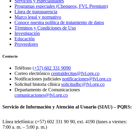
Servicios y especialidades
Programas especiales (Chequeos, FVL Premium)
Línea de transparencia
Marco legal y normativo
Conoce nuestra política de tratamiento de datos
Términos y Condiciones de Uso
Investigación
Educación
Proveedores
Contacto
Teléfono
(+57) 602 331 9090
Correo electrónico
centraldecitas@fvl.org.co
Notificaciones judiciales
notificaciones@fvl.org.co
Solicitud historia clínica
solicitudhc@fvl.org.co
Departamento de Comunicaciones
comunicaciones@fvl.org.co
Servicio de Información y Atención al Usuario (SIAU) – PQRS:
Línea telefónica: (+57) 602 331 90 90, ext. 4190 (lunes a viernes:
7:00 a. m. – 5:00 p. m.)