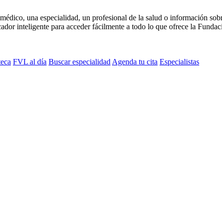
médico, una especialidad, un profesional de la salud o información sob
dor inteligente para acceder fácilmente a todo lo que ofrece la Fundaci
teca
FVL al día
Buscar especialidad
Agenda tu cita
Especialistas