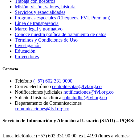
Trabaja con nosotros
Misión, visión, valores, historia
Servicios y especialidades
Programas especiales (Chequeos, FVL Premium)
Línea de transparencia
Marco legal y normativo
Conoce nuestra política de tratamiento de datos
Términos y Condiciones de Uso
Investigación
Educación
Proveedores
Contacto
Teléfono
(+57) 602 331 9090
Correo electrónico
centraldecitas@fvl.org.co
Notificaciones judiciales
notificaciones@fvl.org.co
Solicitud historia clínica
solicitudhc@fvl.org.co
Departamento de Comunicaciones
comunicaciones@fvl.org.co
Servicio de Información y Atención al Usuario (SIAU) – PQRS:
Línea telefónica: (+57) 602 331 90 90, ext. 4190 (lunes a viernes: