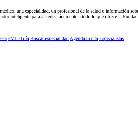
médico, una especialidad, un profesional de la salud o información sob
dor inteligente para acceder fácilmente a todo lo que ofrece la Fundaci
teca
FVL al día
Buscar especialidad
Agenda tu cita
Especialistas