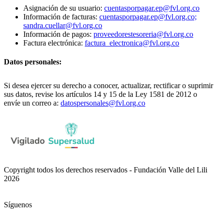
Asignación de su usuario:
cuentasporpagar.ep@fvl.org.co
Información de facturas:
cuentasporpagar.ep@fvl.org.co;
sandra.cuellar@fvl.org.co
Información de pagos:
proveedorestesoreria@fvl.org.co
Factura electrónica:
factura_electronica@fvl.org.co
Datos personales:
Si desea ejercer su derecho a conocer, actualizar, rectificar o suprimir
sus datos, revise los artículos 14 y 15 de la Ley 1581 de 2012 o
envíe un correo a:
datospersonales@fvl.org.co
Copyright todos los derechos reservados - Fundación Valle del Lili
2026
Síguenos