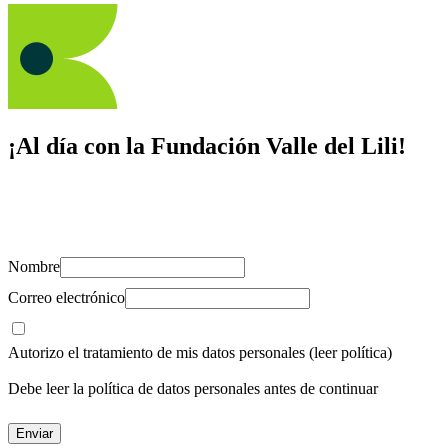
¡Al día con la Fundación Valle del Lili!
Suscríbete y recibe novedades, consejos de salud, artículos, videos y
recursos para cuidar de ti y los tuyos.
Nombre
Correo electrónico
Autorizo el tratamiento de mis datos personales
(leer política)
Debe leer la política de datos personales antes de continuar