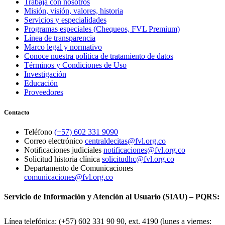
Trabaja con nosotros
Misión, visión, valores, historia
Servicios y especialidades
Programas especiales (Chequeos, FVL Premium)
Línea de transparencia
Marco legal y normativo
Conoce nuestra política de tratamiento de datos
Términos y Condiciones de Uso
Investigación
Educación
Proveedores
Contacto
Teléfono
(+57) 602 331 9090
Correo electrónico
centraldecitas@fvl.org.co
Notificaciones judiciales
notificaciones@fvl.org.co
Solicitud historia clínica
solicitudhc@fvl.org.co
Departamento de Comunicaciones
comunicaciones@fvl.org.co
Servicio de Información y Atención al Usuario (SIAU) – PQRS:
Línea telefónica: (+57) 602 331 90 90, ext. 4190 (lunes a viernes: