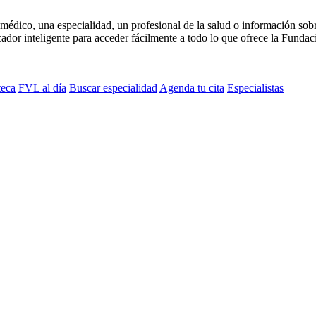
médico, una especialidad, un profesional de la salud o información sob
dor inteligente para acceder fácilmente a todo lo que ofrece la Fundaci
teca
FVL al día
Buscar especialidad
Agenda tu cita
Especialistas