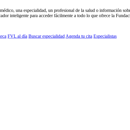
médico, una especialidad, un profesional de la salud o información sob
dor inteligente para acceder fácilmente a todo lo que ofrece la Fundaci
teca
FVL al día
Buscar especialidad
Agenda tu cita
Especialistas