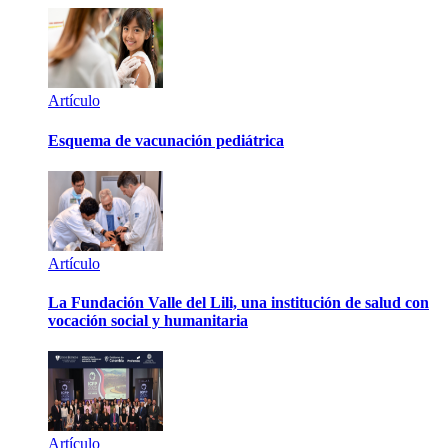
Artículo
Esquema de vacunación pediátrica
Artículo
La Fundación Valle del Lili, una institución de salud con
vocación social y humanitaria
Artículo