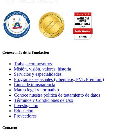
Conoce más de la Fundación
Trabaja con nosotros
Misión, visión, valores, historia
Servicios y especialidades
Programas especiales (Chequeos, FVL Premium)
Línea de transparencia
Marco legal y normativo
Conoce nuestra política de tratamiento de datos
Términos y Condiciones de Uso
Investigación
Educación
Proveedores
Contacto