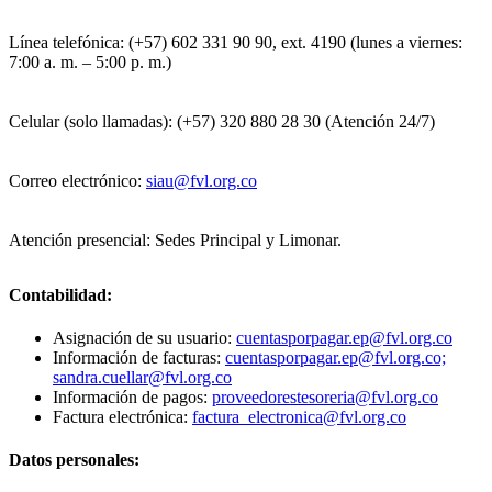
Línea telefónica: (+57) 602 331 90 90, ext. 4190 (lunes a viernes:
7:00 a. m. – 5:00 p. m.)
Celular (solo llamadas): (+57) 320 880 28 30 (Atención 24/7)
Correo electrónico:
siau@fvl.org.co
Atención presencial: Sedes Principal y Limonar.
Contabilidad:
Asignación de su usuario:
cuentasporpagar.ep@fvl.org.co
Información de facturas:
cuentasporpagar.ep@fvl.org.co;
sandra.cuellar@fvl.org.co
Información de pagos:
proveedorestesoreria@fvl.org.co
Factura electrónica:
factura_electronica@fvl.org.co
Datos personales: