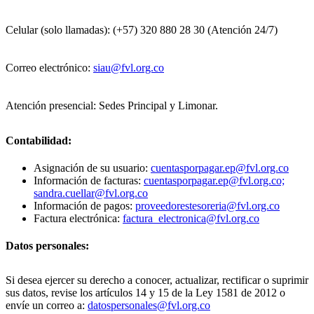
Celular (solo llamadas): (+57) 320 880 28 30 (Atención 24/7)
Correo electrónico:
siau@fvl.org.co
Atención presencial: Sedes Principal y Limonar.
Contabilidad:
Asignación de su usuario:
cuentasporpagar.ep@fvl.org.co
Información de facturas:
cuentasporpagar.ep@fvl.org.co;
sandra.cuellar@fvl.org.co
Información de pagos:
proveedorestesoreria@fvl.org.co
Factura electrónica:
factura_electronica@fvl.org.co
Datos personales:
Si desea ejercer su derecho a conocer, actualizar, rectificar o suprimir
sus datos, revise los artículos 14 y 15 de la Ley 1581 de 2012 o
envíe un correo a:
datospersonales@fvl.org.co