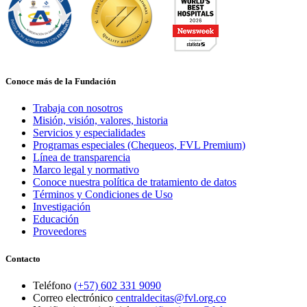
Conoce más de la Fundación
Trabaja con nosotros
Misión, visión, valores, historia
Servicios y especialidades
Programas especiales (Chequeos, FVL Premium)
Línea de transparencia
Marco legal y normativo
Conoce nuestra política de tratamiento de datos
Términos y Condiciones de Uso
Investigación
Educación
Proveedores
Contacto
Teléfono
(+57) 602 331 9090
Correo electrónico
centraldecitas@fvl.org.co