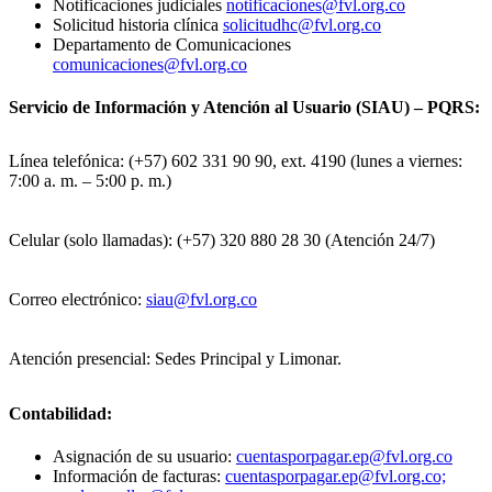
Notificaciones judiciales
notificaciones@fvl.org.co
Solicitud historia clínica
solicitudhc@fvl.org.co
Departamento de Comunicaciones
comunicaciones@fvl.org.co
Servicio de Información y Atención al Usuario (SIAU) – PQRS:
Línea telefónica: (+57) 602 331 90 90, ext. 4190 (lunes a viernes:
7:00 a. m. – 5:00 p. m.)
Celular (solo llamadas): (+57) 320 880 28 30 (Atención 24/7)
Correo electrónico:
siau@fvl.org.co
Atención presencial: Sedes Principal y Limonar.
Contabilidad:
Asignación de su usuario:
cuentasporpagar.ep@fvl.org.co
Información de facturas:
cuentasporpagar.ep@fvl.org.co;