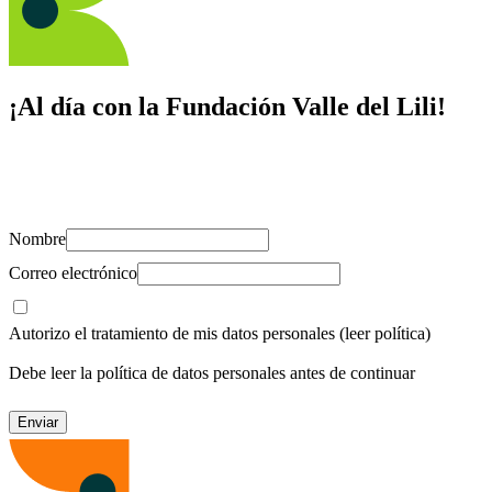
¡Al día con la Fundación Valle del Lili!
Suscríbete y recibe novedades, consejos de salud, artículos, videos y
recursos para cuidar de ti y los tuyos.
Nombre
Correo electrónico
Autorizo el tratamiento de mis datos personales
(leer política)
Debe leer la política de datos personales antes de continuar