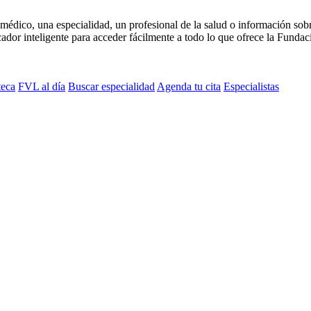
médico, una especialidad, un profesional de la salud o información sob
dor inteligente para acceder fácilmente a todo lo que ofrece la Fundaci
teca
FVL al día
Buscar especialidad
Agenda tu cita
Especialistas