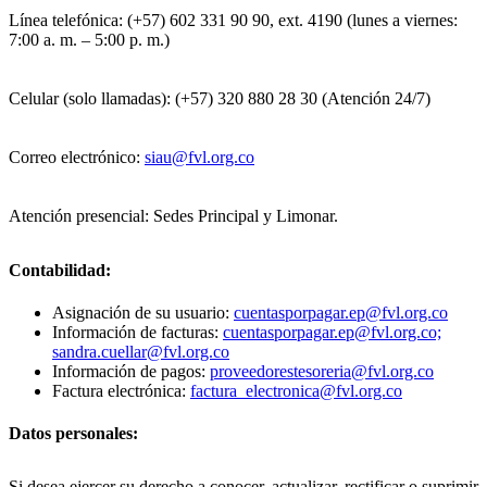
Línea telefónica: (+57) 602 331 90 90, ext. 4190 (lunes a viernes:
7:00 a. m. – 5:00 p. m.)
Celular (solo llamadas): (+57) 320 880 28 30 (Atención 24/7)
Correo electrónico:
siau@fvl.org.co
Atención presencial: Sedes Principal y Limonar.
Contabilidad:
Asignación de su usuario:
cuentasporpagar.ep@fvl.org.co
Información de facturas:
cuentasporpagar.ep@fvl.org.co;
sandra.cuellar@fvl.org.co
Información de pagos:
proveedorestesoreria@fvl.org.co
Factura electrónica:
factura_electronica@fvl.org.co
Datos personales:
Si desea ejercer su derecho a conocer, actualizar, rectificar o suprimir