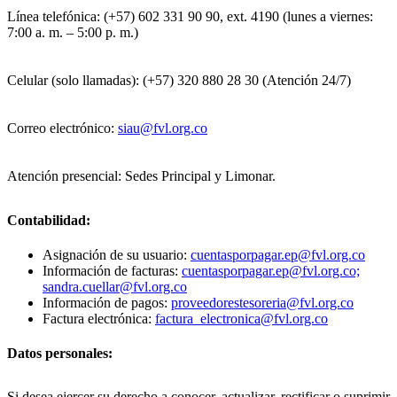
Línea telefónica: (+57) 602 331 90 90, ext. 4190 (lunes a viernes:
7:00 a. m. – 5:00 p. m.)
Celular (solo llamadas): (+57) 320 880 28 30 (Atención 24/7)
Correo electrónico:
siau@fvl.org.co
Atención presencial: Sedes Principal y Limonar.
Contabilidad:
Asignación de su usuario:
cuentasporpagar.ep@fvl.org.co
Información de facturas:
cuentasporpagar.ep@fvl.org.co;
sandra.cuellar@fvl.org.co
Información de pagos:
proveedorestesoreria@fvl.org.co
Factura electrónica:
factura_electronica@fvl.org.co
Datos personales:
Si desea ejercer su derecho a conocer, actualizar, rectificar o suprimir